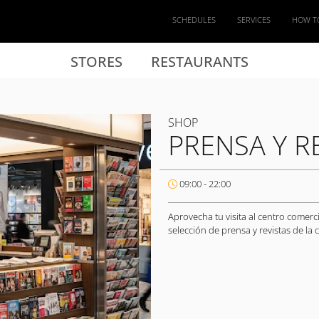
SCHEDULES
SERVICES
HOW T
STORES
RESTAURANTS
SHOP
PRENSA Y R
09:00 - 22:00
Aprovecha tu visita al centro comerc
selección de prensa y revistas de la 