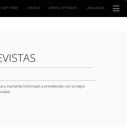
O GET THERE
CONTACT
RENTAL OF SPACES
LANGUAGES
EVISTAS
ial y mantente informado y entretenido con la mejor
ciudad.