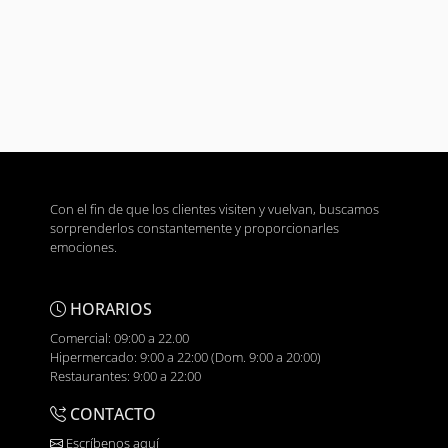
Con el fin de que los clientes visiten y vuelvan, buscamos
sorprenderlos constantemente y proporcionarles
emociones.
HORARIOS
Comercial: 09:00 a 22.00
Hipermercado: 9:00 a 22:00 (Dom. 9:00 a 20:00)
Restaurantes: 9:00 a 22:00
CONTACTO
Escríbenos aquí